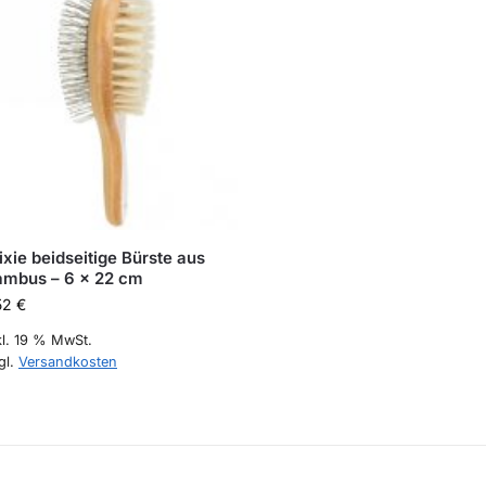
ixie beidseitige Bürste aus
ambus – 6 x 22 cm
52
€
kl. 19 % MwSt.
gl.
Versandkosten