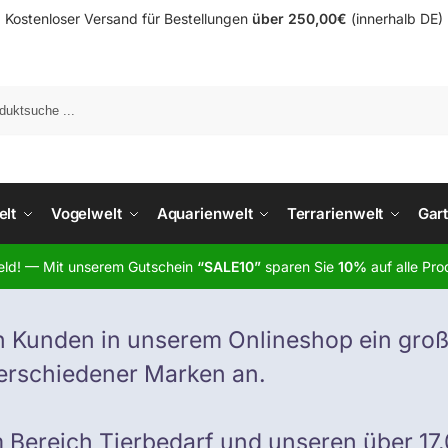
Kostenloser Versand für Bestellungen
über 250,00€
(innerhalb DE)
elt
Vogelwelt
Aquarienwelt
Terrarienwelt
Gar
Geld! — Mit unserem Gutschein
“SALE10”
sparen Sie
10%
auf alle Pro
 Kunden in unserem Onlineshop ein groß
erschiedener Marken an.
m Bereich Tierbedarf und unseren über 17.