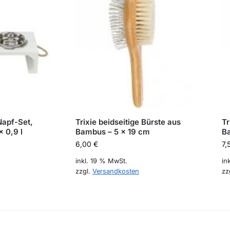
Napf-Set,
Trixie beidseitige Bürste aus
Tr
× 0,9 l
Bambus – 5 x 19 cm
B
6,00
€
7,
inkl. 19 % MwSt.
in
zzgl.
Versandkosten
zz